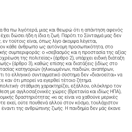
μμα θα πω λιγότερά, μιας και θεωρώ ότι η απάντηση αφενός
χει δώσει ήδη η ίδια η ζωή. Παρότι το Σύνταγμά μας δεν
εν τούτοις είναι, όπως λίγο άκομψα λέγεται,
 τον κάθε άνθρωπο ως αυτόνομη προσωπικότητα, στο
ικής συμπεριφοράς: ο «σεβασμός και η προστασία της αξίας
χρέωση της πολιτείας» (άρθρο 2), υπάρχει ειδική διάταξη
ωής» (άρθρο 3), καθώς επίσης και διατάξεις (ιδίως στο
ασίας κατηγοριών (ηλικιωμένων, παιδιών, αναπήρων,
ι το ελληνικό συνταγματικό σύστημα δεν «διανοείται» να
 καν ότι μπορεί να εγερθεί τέτοιο ζήτημα.
α πολιτική- στάθμιση χαρακτηρίζει, εξάλλου, ολόκληρο τον
θεση με αγγλοσαξονικές χώρες (Βρετανία και ιδίως ΗΠΑ),
μικής δραστηριότητας «κι ας είναι να χαθούνε μερικές
τε εκεί, ούτε πουθενά αλλού στον κόσμο, τουλάχιστον
 έναντι της ανθρώπινης ζωής. Η πανδημία δεν μάς έκανε