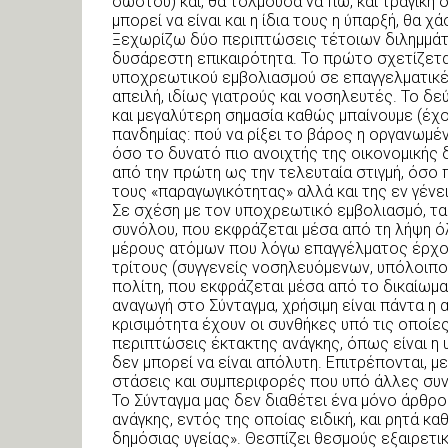
σωστού) και, θα τολμούσα να πω, και τραγική δι
μπορεί να είναι και η ίδια τους η ύπαρξή, θα χά
Ξεχωρίζω δύο περιπτώσεις τέτοιων διλημμάτω
δυσάρεστη επικαιρότητα. Το πρώτο σχετίζεται
υποχρεωτικού εμβολιασμού σε επαγγελματικές
απειλή, ιδίως γιατρούς και νοσηλευτές. Το δε
και μεγαλύτερη σημασία καθώς μπαίνουμε (έχου
πανδημίας: πού να ρίξει το βάρος η οργανωμέν
όσο το δυνατό πιο ανοιχτής της οικονομικής 
από την πρώτη ως την τελευταία στιγμή, όσο
τους «παραγωγικότητας» αλλά και της εν γέν
Σε σχέση με τον υποχρεωτικό εμβολιασμό, τα 
συνόλου, που εκφράζεται μέσα από τη λήψη 
μέρους ατόμων που λόγω επαγγέλματος έρχον
τρίτους (συγγενείς νοσηλευόμενων, υπόλοιπο
πολίτη, που εκφράζεται μέσα από το δικαίωμα 
αναγωγή στο Σύνταγμα, χρήσιμη είναι πάντα η α
κρισιμότητα έχουν οι συνθήκες υπό τις οποίες 
περιπτώσεις έκτακτης ανάγκης, όπως είναι η υ
δεν μπορεί να είναι απόλυτη. Επιτρέπονται, μ
στάσεις και συμπεριφορές που υπό άλλες συν
Το Σύνταγμα μας δεν διαθέτει ένα μόνο άρθρ
ανάγκης, εντός της οποίας ειδική, και ρητά κα
δημόσιας υγείας». Θεσπίζει θεσμούς εξαιρετ