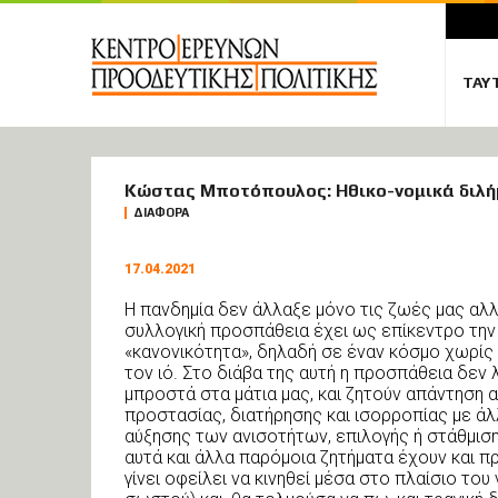
ΤΑΥ
ΑΡΘΡΑ
Κώστας Μποτόπουλος: Ηθικο-νομικά διλ
ΔΙΑΦΟΡΑ
17.04.2021
Η πανδημία δεν άλλαξε μόνο τις ζωές μας αλλ
συλλογική προσπάθεια έχει ως επίκεντρο την
«κανονικότητα», δηλαδή σε έναν κόσμο χωρίς 
τον ιό. Στο διάβα της αυτή η προσπάθεια δεν 
μπροστά στα μάτια μας, και ζητούν απάντηση 
προστασίας, διατήρησης και ισορροπίας με άλ
αύξησης των ανισοτήτων, επιλογής ή στάθμι
αυτά και άλλα παρόμοια ζητήματα έχουν και πρα
γίνει οφείλει να κινηθεί μέσα στο πλαίσιο του