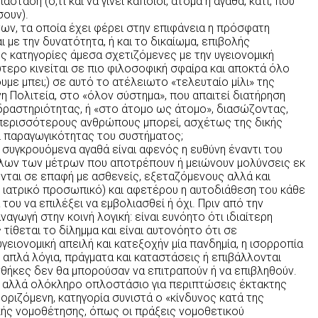
άσταση (ό,τι και να γίνει κάποιοι, άτομα ή αγαθά, κάτι, που
σουν).
ν, τα οποία έχει φέρει στην επιφάνεια η πρόσφατη
 με την δυνατότητα, ή και το δικαίωμα, επιβολής
 κατηγορίες άμεσα σχετιζόμενες με την υγειονομική
ύτερο κινείται σε πιο φιλοσοφική σφαίρα και αποκτά όλο
με μπει;) σε αυτό το ατέλειωτο «τελευταίο μίλι» της
η Πολιτεία, στο «όλον σύστημα», που απαιτεί διατήρηση
δραστηριότητας, ή «στο άτομο ως άτομο», διασώζοντας,
 περισσότερους ανθρώπους μπορεί, ασχέτως της δικής
ει παραγωγικότητας του συστήματος;
συγκρουόμενα αγαθά είναι αφενός η ευθύνη έναντι του
όλων των μέτρων που αποτρέπουν ή μειώνουν μολύνσεις εκ
ται σε επαφή με ασθενείς, εξεταζόμενους αλλά και
 ιατρικό προσωπικό) και αφετέρου η αυτοδιάθεση του κάθε
του να επιλέξει να εμβολιασθεί ή όχι. Πριν από την
ναγωγή στην κοινή λογική: είναι ευνόητο ότι ιδιαίτερη
τίθεται το δίλημμα και είναι αυτονόητο ότι σε
γειονομική απειλή και κατεξοχήν μία πανδημία, η ισορροπία
ε απλά λόγια, πράγματα και καταστάσεις ή επιβάλλονται
θήκες δεν θα μπορούσαν να επιτραπούν ή να επιβληθούν.
ο αλλά ολόκληρο οπλοστάσιο για περιπτώσεις έκτακτης
θοριζόμενη, κατηγορία συνιστά ο «κίνδυνος κατά της
ικής νομοθέτησης, όπως οι πράξεις νομοθετικού