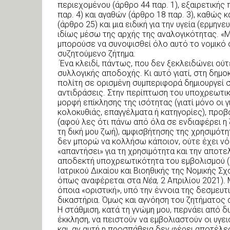
περιεχομένου (άρθρο 44 παρ. 1), εξαιρετική
παρ. 4) και αγαθών (άρθρο 18 παρ. 3), καθώς 
(άρθρο 25) και μια ειδική για την υγεία (ερμ
ιδίως μέσω της αρχής της αναλογικότητας. «
μπορούσε να συνοψισθεί όλο αυτό το νομικό ο
συζητούμενο ζήτημα.
Ένα κλειδί, πάντως, που δεν ξεκλειδώνει ούτ
συλλογικής αποδοχής. Κι αυτό γιατί, στη δημ
πολίτη σε ορισμένη συμπεριφορά δημιουργεί συ
αντιδράσεις. Στην περίπτωση του υποχρεωτικ
μορφή επίκλησης της ισότητας (γιατί μόνο οι γι
κολοκυθιάς, επαγγέλματα ή κατηγορίες), προβ
(αφού λες ότι πάνω από όλα σε ενδιαφέρει η
τη δική μου ζωή), αμφισβήτησης της χρησιμότη
δεν μπορώ να κολλήσω κάποιον, ούτε έχει νό
«απαντήσει» για τη χρησιμότητα και την αποτ
αποδεκτή υποχρεωτικότητα του εμβολισμού 
Ιατρικού Δικαίου και Βιοηθικής της Νομικής 
όπως αναφέρεται στα
Νέα,
2 Απριλίου 2021).
όποια «οριστική», υπό την έννοια της δεσμευ
δικαστήρια. Όμως και αγνόηση του ζητήματος α
Η στάθμιση, κατά τη γνώμη μου, περνάει από 
έκκληση, να πειστούν να εμβολιαστούν οι υγει
και, αν αυτή η προσπάθεια δεν φέρει αποτέλε