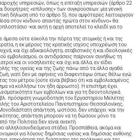
ς παροχής υπηρεσιών, όπως η επίταξη υπηρεσιών (άρθρο 22
και δύορήτρες «επίλυσης» των συγκρούσεων: μία γενική
ηνευτική δήλωση υπό το άρθρο 5), που αμφότερες λειτουργούν
Μέσα στον κίνδυνο απαντάς πρώτα στον κίνδυνο» θα
πλοστάσιο -και αυτή η αρχή αποτελεί το κλειδί για το
ε άμεσα ούτε εύκολα την πόρτα της ατομικής ή και της
οκρατία, η εκ μέρους της κρατικής ισχύος υποχρέωση του
χνά, και όχι αδικαιολόγητα, αταβιστικές ή και ιδεολογικές
ού εμβολιασμού, οι αντιδράσεις παίρνουν συνήθως τη
ατροί και οι νοσηλευτές και όχι και άλλα, εν είδει
ολής της υγείας και της ζωής πάνω από τα άλλα αγαθά
 ζωή, γιατί δεν με αφήνεις να διαφεντέψω όπως θέλω εγώ
τας του μέτρου (ούτε είναι βέβαιο ότι και εμβολιασμένος
ημα να κολλήσω τον ήδη άρρωστο). Η επιστήμη έχει
ελεσματικότητα των εμβολίων και για τη δεοντολογικά
(βλ. πρόσφατη γνωμοδότηση του Εργαστηρίου Μελέτης
Σχολής του Αριστοτελείου Πανεπιστημίου Θεσσαλονίκης,
 Μονοδιάστατη απάντηση, ωστόσο, δεν υπάρχει -και την
τικότητας, απάντηση μπορούν να τη δώσουν μόνο τα
πό την Πολιτεία δεν είναι ανεκτή.
δυο αλληλοσυνδεόμενα στάδια. Προσπάθεια, ακόμα και
ονομικοί για λόγους δημόσιας υγείας και δημόσιας ευθύνης
σμα, επικράτηση της διάστασης της πρόληψης και της