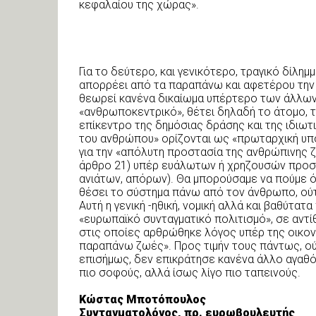
κεφαλαίου της χώρας».
Για το δεύτερο, και γενικότερο, τραγικό δίλη
απορρέει από τα παραπάνω και αφετέρου την έ
θεωρεί κανένα δικαίωμα υπέρτερο των άλλων, 
«ανθρωποκεντρικό», θέτει δηλαδή το άτομο,
επίκεντρο της δημόσιας δράσης και της ιδιωτ
του ανθρώπου» ορίζονται ως «πρωταρχική υπο
για την «απόλυτη προστασία της ανθρώπινης ζ
άρθρο 21) υπέρ ευάλωτων ή χρηζουσών προστ
ανιάτων, απόρων). Θα μπορούσαμε να πούμε ότ
θέσει το σύστημα πάνω από τον άνθρωπο, ούτε
Αυτή η γενική -ηθική, νομική αλλά και βαθύτατ
«ευρωπαϊκό συνταγματικό πολιτισμό», σε αντί
στις οποίες αρθρώθηκε λόγος υπέρ της οικονο
παραπάνω ζωές». Προς τιμήν τους πάντως, ού
επισήμως, δεν επικράτησε κανένα άλλο αγαθό
πιο σοφούς, αλλά ίσως λίγο πιο ταπεινούς.
Κώστας Μποτόπουλος
Συνταγματολόγος, πρ. ευρωβουλευτής