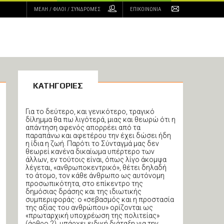
ΜΕΛΗ
/ ΦΙΛΟΙ / ΣΥΝΔΡΟΜΕΣ
ΕΠΙΚΟΙΝΩΝΙΑ
ΚΑΤΗΓΟΡΙΕΣ
Για το δεύτερο, και γενικότερο, τραγικό
δίλημμα θα πω λιγότερά, μιας και θεωρώ ότι η
απάντηση αφενός απορρέει από τα
παραπάνω και αφετέρου την έχει δώσει ήδη
η ίδια η ζωή. Παρότι το Σύνταγμά μας δεν
θεωρεί κανένα δικαίωμα υπέρτερο των
άλλων, εν τούτοις είναι, όπως λίγο άκομψα
λέγεται, «ανθρωποκεντρικό», θέτει δηλαδή
το άτομο, τον κάθε άνθρωπο ως αυτόνομη
προσωπικότητα, στο επίκεντρο της
δημόσιας δράσης και της ιδιωτικής
συμπεριφοράς: ο «σεβασμός και η προστασία
της αξίας του ανθρώπου» ορίζονται ως
«πρωταρχική υποχρέωση της πολιτείας»
(άρθρο 2), υπάρχει ειδική διάταξη για την