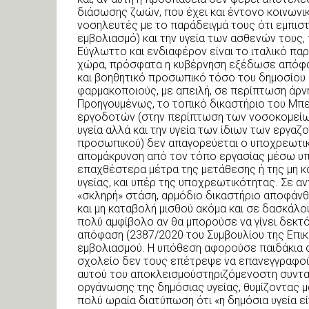
διάσωσης ζωών, που έχει και έντονο κοινωνικό
νοσηλευτές με το παράδειγμά τους ότι εμπιστε
εμβολιασμό) και την υγεία των ασθενών τους, 
Εύγλωττο και ενδιαφέρον είναι το ιταλικό παρά
χώρα, πρόσφατα η κυβέρνηση εξέδωσε απόφα
και βοηθητικό προσωπικό τόσο του δημοσίου ό
φαρμακοποιούς, με απειλή, σε περίπτωση άρνη
Προηγουμένως, το τοπικό δικαστήριο του Μπ
εργοδοτών (στην περίπτωση των νοσοκομείων
υγεία αλλά και την υγεία των ίδιων των εργα
προσωπικού) δεν απαγορεύεται ο υποχρεωτικό
απομάκρυνση από τον τόπο εργασίας μέσω υπο
επαχθέστερα μέτρα της μετάθεσης ή της μη κ
υγείας, και υπέρ της υποχρεωτικότητας. Σε αν
«σκληρή» στάση, αρμόδιο δικαστήριο αποφάνθ
και μη καταβολή μισθού ακόμα και σε δασκάλου
πολύ αμφίβολο αν θα μπορούσε να γίνει δεκτό
απόφαση (2387/2020 του Συμβουλίου της Επι
εμβολιασμού. Η υπόθεση αφορούσε παιδάκια σε
σχολείο δεν τους επέτρεψε να επανεγγραφού
αυτού του αποκλεισμούστηριζόμενοστη συνταγ
οργάνωσης της δημόσιας υγείας, θυμίζοντας 
πολύ ωραία διατύπωση ότι «η δημόσια υγεία εί