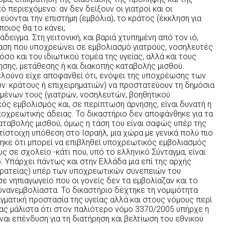
 περιεχόμενο: αν δεν δείξουν οι γιατροί και οι
ύονται την επιστήμη (εμβόλια), το κράτος (έκκληση για
ποιος θα το κάνει;
δειγμα. Στη γειτονική, και βαριά χτυπημένη από τον ιό,
ση που υποχρεώνει σε εμβολιασμό γιατρούς, νοσηλευτές
σο και του ιδιωτικού τομέα της υγείας, αλλά και τους
σης, μετάθεσης ή και διακοπής καταβολής μισθού.
ελούνο είχε αποφανθεί ότι, ενόψει της υποχρέωσης των
: κράτους ή επιχειρηματιών) να προστατεύουν τη δημόσια
ζομένων τους (γιατρών, νοσηλευτών, βοηθητικού
ς εμβολισμός και, σε περίπτωση άρνησης, είναι δυνατή η
χρεωτικής άδειας. Το δικαστήριο δεν αποφάνθηκε για τα
αταβολής μισθού, όμως η τάση του είναι σαφώς υπέρ της
τίστοιχη υπόθεση στο Ισραήλ, μια χώρα με γενικά πολύ πιο
ηκε ότι μπορεί να επιβληθεί υποχρεωτικός εμβολιασμός
ς σε σχολείο -κάτι που, υπό το ελληνικό Σύνταγμα, είναι
. Υπάρχει πάντως και στην Ελλάδα μια επί της αρχής
κρατείας) υπέρ των υποχρεωτικών συνεπειών του
 νηπιαγωγείο που οι γονείς δεν τα εμβολίαζαν και το
νανεμβολίαστα. Το δικαστήριο δέχτηκε τη νομιμότητα
ματική προστασία της υγείας αλλά και στους νόμους περί
μας μάλιστα ότι στον παλιότερο νόμο 3370/2005 υπήρχε η
ναι επένδυση για τη διατήρηση και βελτίωση του εθνικού