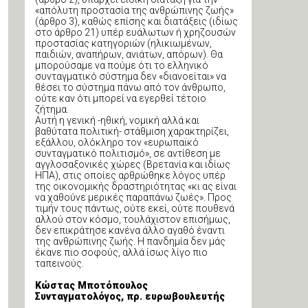
«απόλυτη προστασία της ανθρώπινης ζωής»
(άρθρο 3), καθώς επίσης και διατάξεις (ιδίως
στο άρθρο 21) υπέρ ευάλωτων ή χρηζουσών
προστασίας κατηγοριών (ηλικιωμένων,
παιδιών, αναπήρων, ανιάτων, απόρων). Θα
μπορούσαμε να πούμε ότι το ελληνικό
συνταγματικό σύστημα δεν «διανοείται» να
θέσει το σύστημα πάνω από τον άνθρωπο,
ούτε καν ότι μπορεί να εγερθεί τέτοιο
ζήτημα.
Αυτή η γενική -ηθική, νομική αλλά και
βαθύτατα πολιτική- στάθμιση χαρακτηρίζει,
εξάλλου, ολόκληρο τον «ευρωπαϊκό
συνταγματικό πολιτισμό», σε αντίθεση με
αγγλοσαξονικές χώρες (Βρετανία και ιδίως
ΗΠΑ), στις οποίες αρθρώθηκε λόγος υπέρ
της οικονομικής δραστηριότητας «κι ας είναι
να χαθούνε μερικές παραπάνω ζωές». Προς
τιμήν τους πάντως, ούτε εκεί, ούτε πουθενά
αλλού στον κόσμο, τουλάχιστον επισήμως,
δεν επικράτησε κανένα άλλο αγαθό έναντι
της ανθρώπινης ζωής. Η πανδημία δεν μάς
έκανε πιο σοφούς, αλλά ίσως λίγο πιο
ταπεινούς.
Κώστας Μποτόπουλος
Συνταγματολόγος, πρ. ευρωβουλευτής