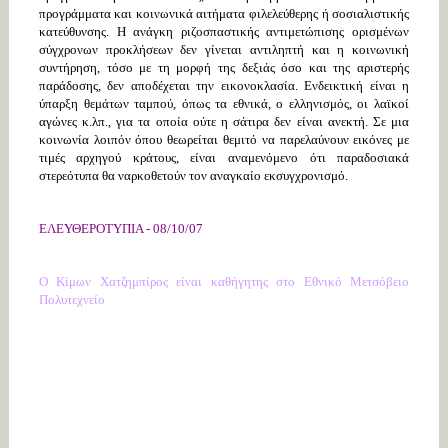
προγράμματα και κοινωνικά αιτήματα φιλελεύθερης ή σοσιαλιστικής
κατεύθυνσης. Η ανάγκη ριζοσπαστικής αντιμετώπισης ορισμένων
σύγχρονων προκλήσεων δεν γίνεται αντιληπτή και η κοινωνική
συντήρηση, τόσο με τη μορφή της δεξιάς όσο και της αριστερής
παράδοσης, δεν αποδέχεται την εικονοκλασία. Ενδεικτική είναι η
ύπαρξη θεμάτων ταμπού, όπως τα εθνικά, ο ελληνισμός, οι λαϊκοί
αγώνες κ.λπ., για τα οποία ούτε η σάτιρα δεν είναι ανεκτή. Σε μια
κοινωνία λοιπόν όπου θεωρείται θεμιτό να παρελαύνουν εικόνες με
τιμές αρχηγού κράτους, είναι αναμενόμενο ότι παραδοσιακά
στερεότυπα θα ναρκοθετούν τον αναγκαίο εκσυγχρονισμό.
ΕΛΕΥΘΕΡΟΤΥΠΙΑ - 08/10/07
Ο Κίμων Χατζημπίρος είναι καθήγητης στο Εθνικό Μετσόβειο
Πολυτεχνείο