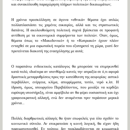
και συνακόλουθη παραχώρηση πλήρων πολιτικών δικαιωμάτων;
Η χρόνια προσκόλληση σε άγονα «εθνικά» θέματα έχει απλώς
πολλαπλασιάσει τις χαμένες ευκαιρίες, αλλά και τις στρατιωτικές
δαπάνες. Η ακολουθούμενη πολιτική συχνά βρίσκεται σε προφανή
αντίθεση με τα οικονομικά συμφέροντα των πολιτών. Οταν, όμως,
θέματα όπως το «Μακεδονικό» ή το «Κυπριακό» έχουν πλέον
ενταχθεί σε μια ευρωπαϊκή πορεία που εξυπηρετεί τη χώρα, γιατί δεν
προτείνεται διακοπή της ενασχόλησης με αυτά;
Ο παραπάνω ενδεικτικός κατάλογος θα μπορούσε να επιμηκυνθεί
κατά πολύ, ιδιαίτερα αν υπενθύμιζε κανείς την απραξία σε ό,τι αφορά
δραστικές μεταρρυθμίσεις προς την κατεύθυνση της αειφορίας: αστικό
περιβάλλον, ενέργεια, κλίμα, απορρίμματα, τοπίο, νερό κ.λπ. Η
ίδρυση, όμως, υπουργείου Περιβάλλοντος, που μοιάζει να κερδίζει
ευρύτερη υποστήριξη, είναι αμφίβολο αν θα φέρει ουσιαστική και όχι
γραφειοκρατική αλλαγή, ενώ δεν αναμένεται πριν περάσουν μερικά
χρόνια...
Πολλές διαρθρωτικές αλλαγές θα ήταν επωφελείς για όλο σχεδόν το
κοινωνικό σύνολο. Αν επικρατούσε η κοινή λογική, θα είχαν ήδη
πραγματοποιηθεί. Εν τούτοις, δεν περιλαμβάνονται σε κομματικά