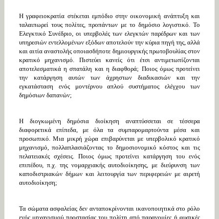
Η γραφειοκρατία στέκεται εμπόδιο στην οικονομική ανάπτυξη και
ταλαιπωρεί τους πολίτες, προπάντων με το δημόσιο λογιστικό. Το
Ελεγκτικό Συνέδριο, οι υπερβολές των ελεγκτών παρέδρων και των
υπηρεσιών εντελλομένων εξόδων αποτελούν την κύρια πηγή της, αλλά
και αιτία αναστολής οποιασδήποτε δημιουργικής πρωτοβουλίας στον
κρατικό μηχανισμό. Πιστεύει κανείς ότι έτσι αντιμετωπίζονται
αποτελεσματικά η σπατάλη και η διαφθορά; Ποιος όμως προτείνει
την κατάργηση αυτών των άχρηστων διαδικασιών και την
εγκατάσταση ενός μοντέρνου απλού συστήματος ελέγχου των
δημόσιων δαπανών;
Η διογκωμένη δημόσια διοίκηση αναπτύσσεται σε τέσσερα
διαφορετικά επίπεδα, με όλα τα συμπαρομαρτούντα μέσα και
προσωπικό. Μια μικρή χώρα επιβαρύνεται με υπερβολικό κρατικό
μηχανισμό, πολλαπλασιάζοντας το δημοσιονομικό κόστος και τις
πελατειακές σχέσεις. Ποιος όμως προτείνει κατάργηση του ενός
επιπέδου, π.χ. της νομαρχιακής αυτοδιοίκησης, με διεύρυνση των
καποδιστριακών δήμων και λειτουργία των περιφερειών με αιρετή
αυτοδιοίκηση;
Τα σώματα ασφαλείας δεν ανταποκρίνονται ικανοποιητικά στο ρόλο
ενός μηχανισμού προστασίας του πολίτη από παρανομίες ή φυσικές