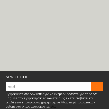
NEWSLETTER
Εγγραφείτε στο newsletter για να ενημερωνόσαστε για τη δράση
μας. Με την εγγραφή σας δηλώνετε πως έχετε διαβάσει και
αποδέχεστε τους όρους χρήσης της σελίδας περί προσωπικών
δεδομένων όπως αναφέρονται
εδώ
.