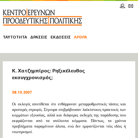
ΤΑΥΤΟΤΗΤΑ
ΔΡΑΣΕΙΣ
ΕΚΔΟΣΕΙΣ
ΑΡΘΡΑ
ΑΡΘΡΑ
Κ. Χατζημπίρος: Ρηξικέλευθος
εκσυγχρονισμός;
ΘΕΣΜΟΙ ΚΑΙ ΔΙΑΦΑΝΕΙΑ
08.10.2007
Οι εκλογές υποτίθεται ότι ενθάρρυναν μεταρρυθμιστικές τάσεις και
αριστερές στροφές. Σίγουρα επιβράβευσαν λαϊκίστικες πρακτικές των
κομμάτων εξουσίας, αλλά και διάφορες εκδοχές της παράδοσης που
εκφράζονται από τα υπόλοιπα κόμματα. Πάντως, τα χρόνια
προβλήματα παραμένουν άλυτα, ενώ δεν εμφανίζονται νέες ιδέες ή
νεωτερισμοί.