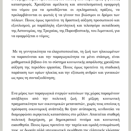
καταστροφές. Χρειάζεται αμείλικτη και αποτελεσματική εφαρμογή
του νόμου για να εμποδίζονται οι εγκληματικές πράξεις, να
προλαμβάνονται οι φωτιές ή να γίνουν πιο βιώσιμοι οι δρόμοι των
πόλεων. Ποιος όμως προτείνει τη δραστική αύξηση προσωπικού και
εξοπλισμού, με παράλληλη εξαντλητική και τελεσφόρο εκπαίδευση
της Αστυνομίας, της Τροχαίας, της Πυροσβεστικής, του Λιμενικού, για
να εφαρμόζεται ο νόμος;
Με τη γεννητικότητα να ελαχιστοποιείται, τη ζωή των ηλικιωμένων
να παρατείνεται και την παραγωγικότητα να μένει στάσιμη, είναι
μαθηματικά βέβαιο ότι το σύστημα κοινωνικής ασφάλισης χρειάζεται
αύξηση της περιόδου εργασίας. Ποιος όμως προτείνει τη σταδιακή
παράταση των ορίων ηλικίας και την εξίσωση ανδρών και γυναικών
ως προς τη συνταξιοδότηση;
Ενα μέρος των παραγωγικά ενεργών κατοίκων της χώρας παραμένουν
απόβλητοι από την πολιτική ζωή. Η μίζερη κοινωνική
πραγματικότητα των οικονομικών μεταναστών, χωρίς τους οποίους η
πρόσφατη οικονομική ανάπτυξη θα ήταν ανύπαρκτη, κινδυνεύει να
διαμορφώσει εκρηκτικές καταστάσεις στο μέλλον. Απαιτείται σταθερή
πολιτική διαχείριση, με δημοκρατικό πνεύμα και κοινωνική
ευαισθησία. Ποιος όμως προτείνει την ταχεία και ομαλή ενσωμάτωσή
τους, με δωρεάν αλλά υποχρεωτική εκμάθηση της ελληνικής γλώσσας