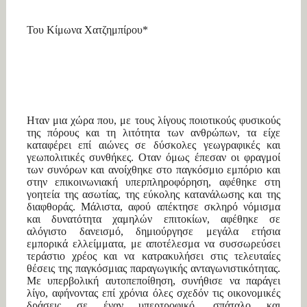
Του Κίμωνα Χατζημπίρου
*
Ηταν μια χώρα που, με τους λίγους ποιοτικούς φυσικούς
της πόρους και τη λιτότητα των ανθρώπων, τα είχε
καταφέρει επί αιώνες σε δύσκολες γεωγραφικές και
γεωπολιτικές συνθήκες. Οταν όμως έπεσαν οι φραγμοί
των συνόρων και ανοίχθηκε στο παγκόσμιο εμπόριο και
στην επικοινωνιακή υπερπληροφόρηση, αφέθηκε στη
γοητεία της ασωτίας, της εύκολης κατανάλωσης και της
διαφθοράς. Μάλιστα, αφού απέκτησε σκληρό νόμισμα
και δυνατότητα χαμηλών επιτοκίων, αφέθηκε σε
αλόγιστο δανεισμό, δημιούργησε μεγάλα ετήσια
εμπορικά ελλείμματα, με αποτέλεσμα να συσσωρεύσει
τεράστιο χρέος και να κατρακυλήσει στις τελευταίες
θέσεις της παγκόσμιας παραγωγικής ανταγωνιστικότητας.
Με υπερβολική αυτοπεποίθηση, συνήθισε να παράγει
λίγο, αφήνοντας επί χρόνια όλες σχεδόν τις οικονομικές
δράσεις σε έναν υπερτροφικό, σπάταλο και