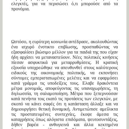
ελεγκτές, για να περισώσει ό,τι μπορούσε από τα
προνόμια.
Ωστόσο, η ευρύτερη κοινωνία αντέδρασε, ακολουθώντας
ένα ισχυρό ένστικτο επιβίωσης, προσπαθώντας να
εξασφαλίσει βιώσιμο μέλλον για τα παιδιά της που είχαν
ήδη αρχίσει να μεταναστεύουν. Νέες πολιτικές κινήσεις
πίεσαν ασφυκτικά για μεταρρυθμίσεις. Η κρατική
εξουσία υποχρεώθηκε να απευθυνθεί στους καλύτερους
ειδικούς της οικονομικής πολιτικής, να εκπονήσει
σύντομες εμπεριστατωμένες μελέτες και να εφαρμόσει
κατά γράμμα τις υποδείξεις τους. Ελαβε δρακόντεια
μέτρα μονομιάς, αποφεύγοντας τις υπαναχωρήσεις, τη
διγλωσσία, τη σαλαμοποίηση. Μέτρα που ξεπερνούσαν
κατά πενήντα τοις εκατό τις προτάσεις των ελεγκτών, με
σκοπό να κάνει σαφές ότι η κατάσταση άλλαξε και να
δημιουργήσει θετική δυναμική. Αντιμετώπισε αμείλικτα
τις προστατευμένες συντεχνίες, έκοψε άμεσα τις
καταχρήσεις όπως αλόγιστα επιδόματα, ψευτοσυντάξεις,
δήθεν βαρέα - ανθυγιεινά και άλλα κεκτημένα