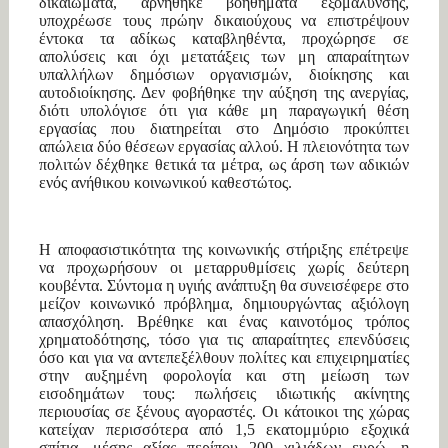
δικαιώματα, αρνήθηκε βοηθήματα εξομάλυνσης,
υποχρέωσε τους πρώην δικαιούχους να επιστρέψουν
έντοκα τα αδίκως καταβληθέντα, προχώρησε σε
απολύσεις και όχι μετατάξεις των μη απαραίτητων
υπαλλήλων δημόσιων οργανισμών, διοίκησης και
αυτοδιοίκησης. Δεν φοβήθηκε την αύξηση της ανεργίας,
διότι υπολόγισε ότι για κάθε μη παραγωγική θέση
εργασίας που διατηρείται στο Δημόσιο προκύπτει
απώλεια δύο θέσεων εργασίας αλλού. Η πλειονότητα των
πολιτών δέχθηκε θετικά τα μέτρα, ως άρση των αδικιών
ενός ανήθικου κοινωνικού καθεστώτος.
Η αποφασιστικότητα της κοινωνικής στήριξης επέτρεψε
να προχωρήσουν οι μεταρρυθμίσεις χωρίς δεύτερη
κουβέντα. Σύντομα η υγιής ανάπτυξη θα συνεισέφερε στο
μείζον κοινωνικό πρόβλημα, δημιουργώντας αξιόλογη
απασχόληση. Βρέθηκε και ένας καινοτόμος τρόπος
χρηματοδότησης, τόσο για τις απαραίτητες επενδύσεις
όσο και για να αντεπεξέλθουν πολίτες και επιχειρηματίες
στην αυξημένη φορολογία και στη μείωση των
εισοδημάτων τους: πωλήσεις ιδιωτικής ακίνητης
περιουσίας σε ξένους αγοραστές. Οι κάτοικοι της χώρας
κατείχαν περισσότερα από 1,5 εκατομμύριο εξοχικά
σπίτια, μέσης αξίας περίπου 200 χιλιάδων ευρώ, η