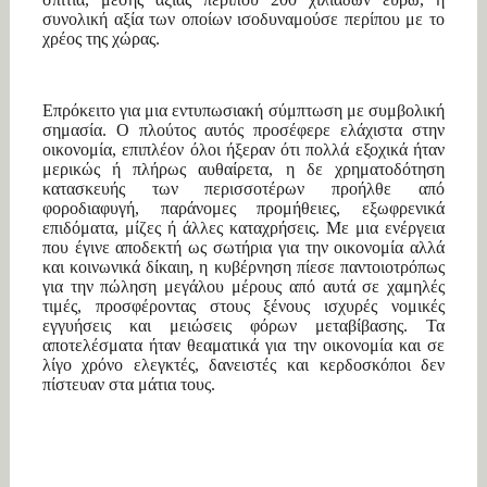
συνολική αξία των οποίων ισοδυναμούσε περίπου με το
χρέος της χώρας.
Επρόκειτο για μια εντυπωσιακή σύμπτωση με συμβολική
σημασία. Ο πλούτος αυτός προσέφερε ελάχιστα στην
οικονομία, επιπλέον όλοι ήξεραν ότι πολλά εξοχικά ήταν
μερικώς ή πλήρως αυθαίρετα, η δε χρηματοδότηση
κατασκευής των περισσοτέρων προήλθε από
φοροδιαφυγή, παράνομες προμήθειες, εξωφρενικά
επιδόματα, μίζες ή άλλες καταχρήσεις. Με μια ενέργεια
που έγινε αποδεκτή ως σωτήρια για την οικονομία αλλά
και κοινωνικά δίκαιη, η κυβέρνηση πίεσε παντοιοτρόπως
για την πώληση μεγάλου μέρους από αυτά σε χαμηλές
τιμές, προσφέροντας στους ξένους ισχυρές νομικές
εγγυήσεις και μειώσεις φόρων μεταβίβασης. Τα
αποτελέσματα ήταν θεαματικά για την οικονομία και σε
λίγο χρόνο ελεγκτές, δανειστές και κερδοσκόποι δεν
πίστευαν στα μάτια τους.