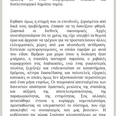
δυσλειτουργικό δημόσιο τομέα.
Εφθασε όμως η στιγμή που οι επενδυτές, ζορισμένοι από
δικά τους προβλήματα, έπαψαν να τη δανείζουν φθηνά.
Ξαφνικά οι διεθνείς οικονομικές Aρχές
συνειδητοποίησαν ότι το χρέος της είχε υπερβεί τα θεμιτά
όρια και άρχισαν να τρέχουν για να προστατεύσουν άλλες
ελλειμματικές χώρες από μια αλυσιδωτή αντίδραση.
Εστειλαν εμπειρογνώμονες, οι οποίοι έφριξαν με αυτά
που είδαν. Βρήκαν μια χώρα όπου η διοίκηση ήταν
μπάχαλο, η σπατάλη πανταχού παρούσα, ο χαβαλές
κυριαρχούσε στις διαδικασίες, ενώ ένας γυαλιστερός
πλούτος ξεχείλιζε και επιδεικνυόταν σε καταστήματα,
δρόμους, κέντρα διασκέδασης και πολυτελείς εξοχικές
κατοικίες οι οποίες όμως δεν αξιοποιούνταν περισσότερο
από έναν μήνα ετησίως. Οι πουριτανοί απεσταλμένοι των
δανειστών απαίτησαν δραστικές μειώσεις της σπατάλης
και αύξηση της αποτελεσματικότητας, της
παραγωγικότητας, της εντιμότητας. Στις αλλαγές
αντιστάθηκε έντονα η κυρίαρχη νομενκλατούρα,
προσπαθώντας να υπερασπιστεί το σύστημα, που είχε
αποκληθεί «ο σοσιαλισμός που μας βολεύει». Η
κυβέρνηση της χώρας ξεκίνησε κλεφτοπόλεμο με τους