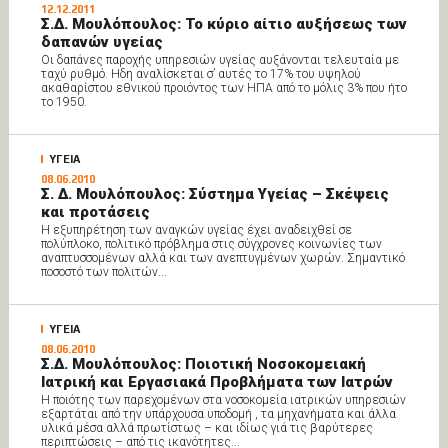
12.12.2011
Σ.Δ. Μουλόπουλος: Το κύριο αίτιο αυξήσεως των
δαπανών υγείας
Οι δαπάνες παροχής υπηρεσιών υγείας αυξάνονται τελευταία με
ταχύ ρυθμό. Ηδη αναλίσκεται σ’ αυτές το 17% του υψηλού
ακαθαρίστου εθνικού προιόντος των ΗΠΑ από το μόλις 3% που ήτο
το 1950.
ΥΓΕΙΑ
08.06.2010
Σ. Δ. Μουλόπουλος: Σύστημα Υγείας – Σκέψεις
και προτάσεις
Η εξυπηρέτηση των αναγκών υγείας έχει αναδειχθεί σε
πολύπλοκο, πολιτικό πρόβλημα στις σύγχρονες κοινωνίες των
αναπτυσσομένων αλλά και των ανεπτυγμένων χωρών. Σημαντικό
ποσοστό των πολιτών...
ΥΓΕΙΑ
08.06.2010
Σ.Δ. Μουλόπουλος: Ποιοτική Νοσοκομειακή
Ιατρική και Εργασιακά Προβλήματα των Ιατρών
Η ποιότης των παρεχομένων στα νοσοκομεία ιατρικών υπηρεσιών
εξαρτάται από την υπάρχουσα υποδομή , τα μηχανήματα και άλλα
υλικά μέσα αλλά πρωτίστως – και ιδίως γιά τις βαρύτερες
περιπτώσεις – από τις ικανότητες...