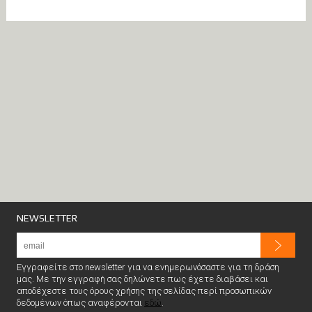
NEWSLETTER
Εγγραφείτε στο newsletter για να ενημερωνόσαστε για τη δράση
μας. Με την εγγραφή σας δηλώνετε πως έχετε διαβάσει και
αποδέχεστε τους όρους χρήσης της σελίδας περί προσωπικών
δεδομένων όπως αναφέρονται
εδώ
.