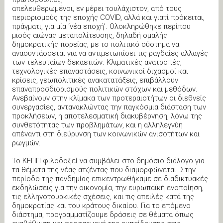
απελευθερωμένοι, εν μέρει τουλάχιστον, από τους
περιορισμούς της εποχής COVID, αλλά και γιατί πρόκειται,
πράγματι, για μία ‘νέα εποχή’. Ολοκληρώθηκε περίπου
μισός αιώνας μεταπολίτευσης, δηλαδή ομαλής
δημοκρατικής πορείας, με το πολιτικό σύστημα να
ανασυντάσσεται για να αντιμετωπίσει τις ραγδαίες αλλαγές
των τελευταίων δεκαετιών. Κλιματικές ανατροπές,
τεχνολογικές επαναστάσεις, κοινωνικοί διχασμοί και
κρίσεις, γεωπολιτικές ανακατατάξεις, επιβάλλουν
επαναπροσδιορισμούς πολιτικών στόχων και μεθόδων.
Ανεβαίνουν στην κλίμακα των προτεραιοτήτων οι διεθνείς
συνεργασίες, αντανακλώντας την παγκόσμια διάσταση των
προκλήσεων, η αποτελεσματική διακυβέρνηση, λόγω της
συνθετότητας των προβλημάτων, και η αλληλεγγύη
απέναντι στη διεύρυνση των κοινωνικών ανισοτήτων και
ρωγμών.
Το ΚΕΠΠ φιλοδοξεί να συμβάλει στο δημόσιο διάλογο για
τα θέματα της νέας ατζέντας που διαμορφώνεται. Στην
περίοδο της πανδημίας επικεντρωθήκαμε σε διαδικτυακές
εκδηλώσεις για την οικονομία, την ευρωπαϊκή ενοποίηση,
τις ελληνοτουρκικές σχέσεις, και τις απειλές κατά της
δημοκρατίας και του κράτους δικαίου. Για το επόμενο
διάστημα, προγραμματίζουμε δράσεις σε θέματα όπως