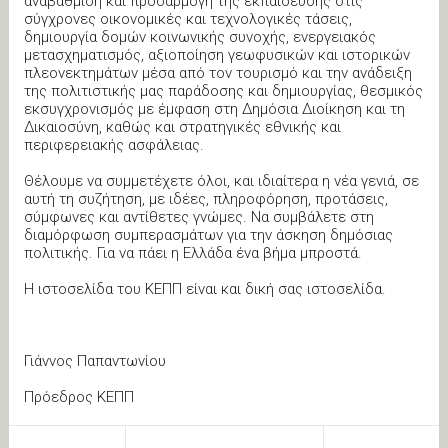
αναβάθμιση και προσαρμογή της εκπαίδευσης στις
σύγχρονες οικονομικές και τεχνολογικές τάσεις,
δημιουργία δομών κοινωνικής συνοχής, ενεργειακός
μετασχηματισμός, αξιοποίηση γεωφυσικών και ιστορικών
πλεονεκτημάτων μέσα από τον τουρισμό και την ανάδειξη
της πολιτιστικής μας παράδοσης και δημιουργίας, θεσμικός
εκσυγχρονισμός με έμφαση στη Δημόσια Διοίκηση και τη
Δικαιοσύνη, καθώς και στρατηγικές εθνικής και
περιφερειακής ασφάλειας.
Θέλουμε να συμμετέχετε όλοι, και ιδιαίτερα η νέα γενιά, σε
αυτή τη συζήτηση, με ιδέες, πληροφόρηση, προτάσεις,
σύμφωνες και αντίθετες γνώμες. Να συμβάλετε στη
διαμόρφωση συμπερασμάτων για την άσκηση δημόσιας
πολιτικής. Για να πάει η Ελλάδα ένα βήμα μπροστά.
Η ιστοσελίδα του ΚΕΠΠ είναι και δική σας ιστοσελίδα.
Γιάννος Παπαντωνίου
Πρόεδρος ΚΕΠΠ