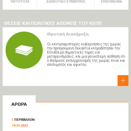
ΤΑΥΤΟΤΗΤΑ
ΔΙΟΙΚΗΤΙΚΟ ΣΥΜΒΟΥΛΙΟ
ΕΠΙΚΟΙΝΩΝΙΑ
ΘΕΣΕΙΣ ΚΑΙ ΠΟΛΙΤΙΚΕΣ ΑΠΟΨΕΙΣ ΤΟΥ ΚΕΠΠ
Ιδρυτική Διακήρυξη
Οι κεντροαριστερές κυβερνήσεις της χώρας
την προηγούμενη δεκαετία κληροδότησαν την
Ελλάδα με σημαντικές τομές και
μεταρρυθμίσεις, και μια γενικότερη αίσθηση ότι
ο θεσμικός εκσυγχρονισμός της χώρας είναι και
επιθυμητός και εφικτός.
ΑΡΘΡΑ
ΠΕΡΙΒΆΛΛΟΝ
19.01.2022