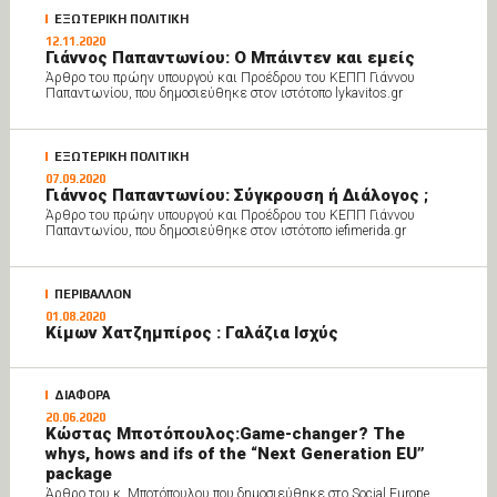
ΕΞΩΤΕΡΙΚΗ ΠΟΛΙΤΙΚΗ
12.11.2020
Γιάννος Παπαντωνίου: O Mπάιντεν και εμείς
Άρθρο του πρώην υπουργού και Προέδρου του ΚΕΠΠ Γιάννου
Παπαντωνίου, που δημοσιεύθηκε στον ιστότοπο lykavitos.gr
ΕΞΩΤΕΡΙΚΗ ΠΟΛΙΤΙΚΗ
07.09.2020
Γιάννος Παπαντωνίου: Σύγκρουση ή Διάλογος ;
Άρθρο του πρώην υπουργού και Προέδρου του ΚΕΠΠ Γιάννου
Παπαντωνίου, που δημοσιεύθηκε στον ιστότοπο iefimerida.gr
ΠΕΡΙΒΑΛΛΟΝ
01.08.2020
Κίμων Χατζημπίρος : Γαλάζια Ισχύς
ΔΙΑΦΟΡΑ
20.06.2020
Κώστας Μποτόπουλος:Game-changer? The
whys, hows and ifs of the “Next Generation EU”
package
Άρθρο του κ. Μποτόπουλου που δημοσιεύθηκε στο Social Europe