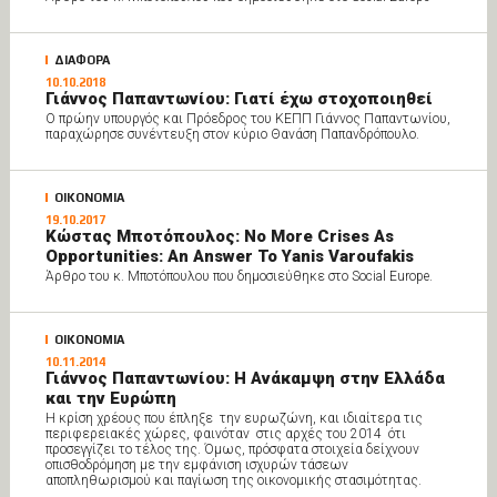
ΔΙΑΦΟΡΑ
10.10.2018
Γιάννος Παπαντωνίου: Γιατί έχω στοχοποιηθεί
Ο πρώην υπουργός και Πρόεδρος του ΚΕΠΠ Γιάννος Παπαντωνίου,
παραχώρησε συνέντευξη στον κύριο Θανάση Παπανδρόπουλο.
ΟΙΚΟΝΟΜΙΑ
19.10.2017
Κώστας Μποτόπουλος: No More Crises As
Opportunities: An Answer To Yanis Varoufakis
Άρθρο του κ. Μποτόπουλου που δημοσιεύθηκε στο Social Europe.
ΟΙΚΟΝΟΜΙΑ
10.11.2014
Γιάννος Παπαντωνίου: Η Ανάκαμψη στην Ελλάδα
και την Ευρώπη
Η κρίση χρέους που έπληξε την ευρωζώνη, και ιδιαίτερα τις
περιφερειακές χώρες, φαινόταν στις αρχές του 2014 ότι
προσεγγίζει το τέλος της. Όμως, πρόσφατα στοιχεία δείχνουν
οπισθοδρόμηση με την εμφάνιση ισχυρών τάσεων
αποπληθωρισμού και παγίωση της οικονομικής στασιμότητας.